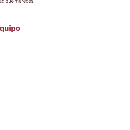
idad que mereces.
Equipo
r