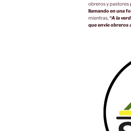
obreros y pastores p
llamando en una fo
mientras,
“A la ver
que envíe obreros 